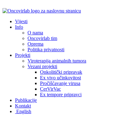
Idi
na
sadržaj
Vijesti
Info
O nama
Oncovirlab tim
Oprema
Politika privatnosti
Projekti
Viroterapija animalnih tumora
Vezani projekti
Onkolitički pripravak
Ex vivo učinkovitost
Pročišćavanje virusa
CerVirVac
Ex tempore pripravci
Publikacije
Kontakt
English