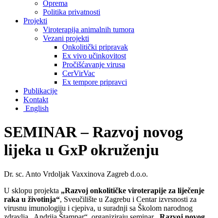
Oprema
Politika privatnosti
Projekti
Viroterapija animalnih tumora
Vezani projekti
Onkolitički pripravak
Ex vivo učinkovitost
Pročišćavanje virusa
CerVirVac
Ex tempore pripravci
Publikacije
Kontakt
English
SEMINAR – Razvoj novog
lijeka u GxP okruženju
Dr. sc. Anto Vrdoljak Vaxxinova Zagreb d.o.o.
U sklopu projekta
„Razvoj onkolitičke viroterapije za liječenje
raka u životinja“
, Sveučilište u Zagrebu i Centar izvrsnosti za
virusnu imunologiju i cjepiva, u suradnji sa Školom narodnog
zdravlja „Andrija Štampar“, organiziraju seminar
„Razvoj novog