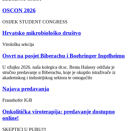
OSCON 2026
OSIJEK STUDENT CONGRESS
Hrvatsko mikrobiološko društvo
Virološka sekcija
Osvrt na posjet Biberachu i Boehringer Ingelheimu
U ožujku 2026. naša kolegica dr.sc. Beata Halassy održala je
stručno predavanje u Biberachu, koje je okupilo istraživače iz
akademskog i industrijskog sektora te omogućilo
Najava predavanja
Fraunhofer IGB
Onkolitička viroterapija: predavanje dostupno
online!
SKEPTICI U PUBU!!!