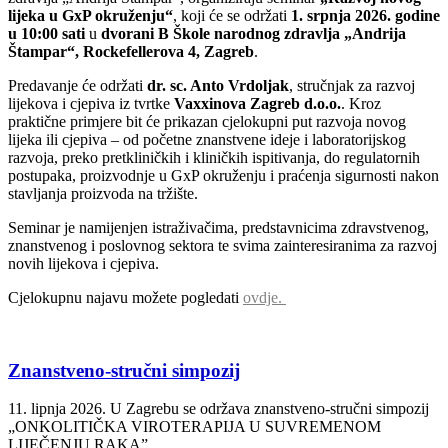
lijeka u GxP okruženju“
, koji će se održati
1. srpnja 2026. godine
u 10:00 sati
u
dvorani B Škole narodnog zdravlja „Andrija
Štampar“, Rockefellerova 4, Zagreb
.
Predavanje će održati
dr. sc. Anto Vrdoljak
, stručnjak za razvoj
lijekova i cjepiva iz tvrtke
Vaxxinova Zagreb d.o.o.
. Kroz
praktične primjere bit će prikazan cjelokupni put razvoja novog
lijeka ili cjepiva – od početne znanstvene ideje i laboratorijskog
razvoja, preko pretkliničkih i kliničkih ispitivanja, do regulatornih
postupaka, proizvodnje u GxP okruženju i praćenja sigurnosti nakon
stavljanja proizvoda na tržište.
Seminar je namijenjen istraživačima, predstavnicima zdravstvenog,
znanstvenog i poslovnog sektora te svima zainteresiranima za razvoj
novih lijekova i cjepiva.
Cjelokupnu najavu možete pogledati
ovdje.
Znanstveno-stručni simpozij
11. lipnja 2026. U Zagrebu se održava znanstveno-stručni simpozij
„ONKOLITIČKA VIROTERAPIJA U SUVREMENOM
LIJEČENJU RAKA”