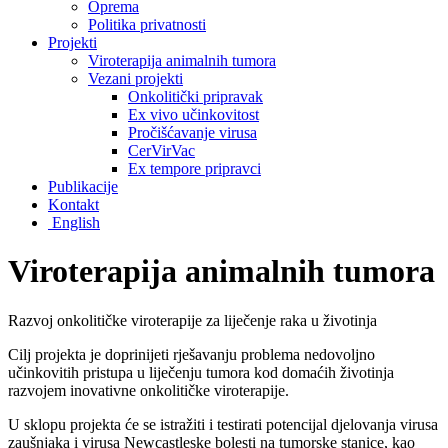
Oprema
Politika privatnosti
Projekti
Viroterapija animalnih tumora
Vezani projekti
Onkolitički pripravak
Ex vivo učinkovitost
Pročišćavanje virusa
CerVirVac
Ex tempore pripravci
Publikacije
Kontakt
English
Viroterapija animalnih tumora
Razvoj onkolitičke viroterapije za liječenje raka u životinja
Cilj projekta je doprinijeti rješavanju problema nedovoljno
učinkovitih pristupa u liječenju tumora kod domaćih životinja
razvojem inovativne onkolitičke viroterapije.
U sklopu projekta će se istražiti i testirati potencijal djelovanja virusa
zaušnjaka i virusa Newcastleske bolesti na tumorske stanice, kao