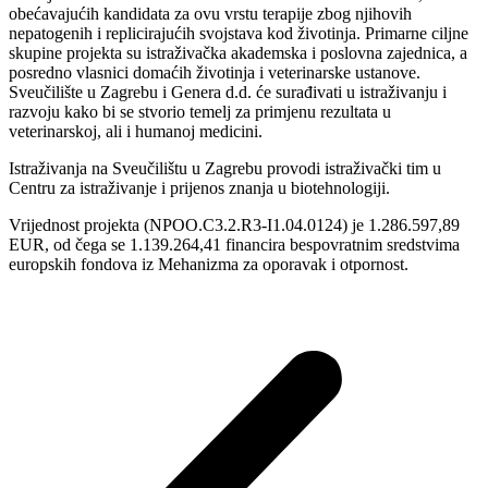
obećavajućih kandidata za ovu vrstu terapije zbog njihovih
nepatogenih i replicirajućih svojstava kod životinja. Primarne ciljne
skupine projekta su istraživačka akademska i poslovna zajednica, a
posredno vlasnici domaćih životinja i veterinarske ustanove.
Sveučilište u Zagrebu i Genera d.d. će surađivati u istraživanju i
razvoju kako bi se stvorio temelj za primjenu rezultata u
veterinarskoj, ali i humanoj medicini.
Istraživanja na Sveučilištu u Zagrebu provodi istraživački tim u
Centru za istraživanje i prijenos znanja u biotehnologiji.
Vrijednost projekta (NPOO.C3.2.R3-I1.04.0124) je 1.286.597,89
EUR, od čega se 1.139.264,41 financira bespovratnim sredstvima
europskih fondova iz Mehanizma za oporavak i otpornost.