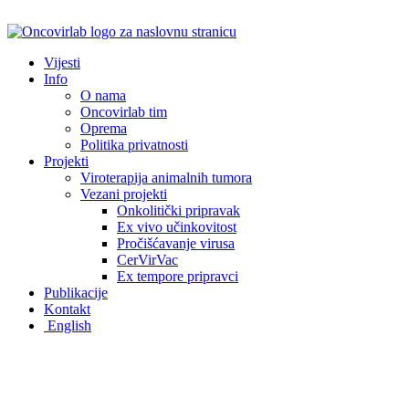
Idi
na
sadržaj
Vijesti
Info
O nama
Oncovirlab tim
Oprema
Politika privatnosti
Projekti
Viroterapija animalnih tumora
Vezani projekti
Onkolitički pripravak
Ex vivo učinkovitost
Pročišćavanje virusa
CerVirVac
Ex tempore pripravci
Publikacije
Kontakt
English