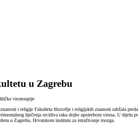
ultetu u Zagrebu
tičke viroterapije
nosti i religije Fakulteta filozofije i religijskih znanosti održala pr
imentalnog liječenja recidiva raka dojke upotrebom virusa. U dijelu pre
ultetu u Zagrebu, Hrvatskom institutu za istraživanje mozga.