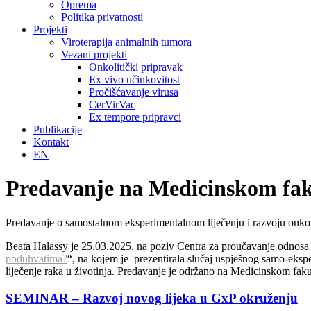
Oprema
Politika privatnosti
Projekti
Viroterapija animalnih tumora
Vezani projekti
Onkolitički pripravak
Ex vivo učinkovitost
Pročišćavanje virusa
CerVirVac
Ex tempore pripravci
Publikacije
Kontakt
EN
Predavanje na Medicinskom fak
Predavanje o samostalnom eksperimentalnom liječenju i razvoju onkoli
Beata Halassy je 25.03.2025. na poziv Centra za proučavanje odnosa zna
poduhvatima?
“, na kojem je prezentirala slučaj uspješnog samo-eksper
liječenje raka u životinja. Predavanje je održano na Medicinskom fak
SEMINAR – Razvoj novog lijeka u GxP okruženju