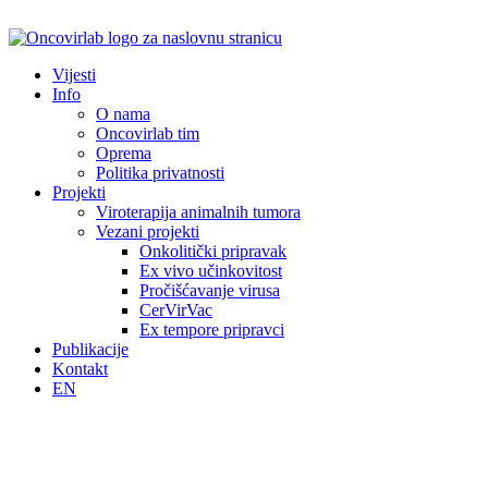
Idi
na
sadržaj
Vijesti
Info
O nama
Oncovirlab tim
Oprema
Politika privatnosti
Projekti
Viroterapija animalnih tumora
Vezani projekti
Onkolitički pripravak
Ex vivo učinkovitost
Pročišćavanje virusa
CerVirVac
Ex tempore pripravci
Publikacije
Kontakt
EN