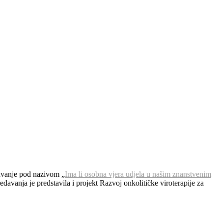
edavanje pod nazivom „
Ima li osobna vjera udjela u našim znanstvenim
davanja je predstavila i projekt Razvoj onkolitičke viroterapije za