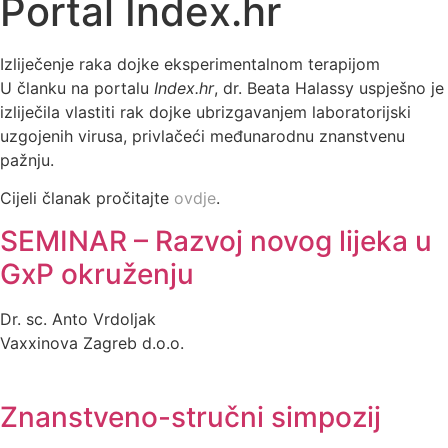
Portal Index.hr
Izliječenje raka dojke eksperimentalnom terapijom
U članku na portalu
Index.hr
, dr. Beata Halassy uspješno je
izliječila vlastiti rak dojke ubrizgavanjem laboratorijski
uzgojenih virusa, privlačeći međunarodnu znanstvenu
pažnju.
Cijeli članak pročitajte
ovdje
.
SEMINAR – Razvoj novog lijeka u
GxP okruženju
Dr. sc. Anto Vrdoljak
Vaxxinova Zagreb d.o.o.
Znanstveno-stručni simpozij