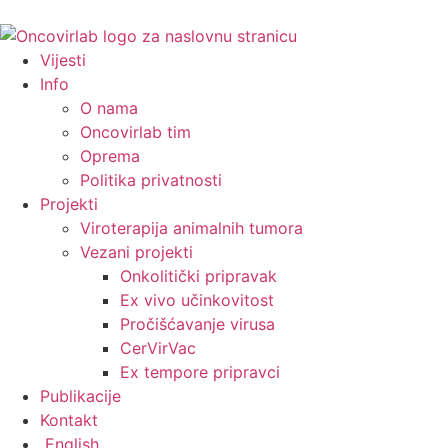
Idi
na
sadržaj
Vijesti
Info
O nama
Oncovirlab tim
Oprema
Politika privatnosti
Projekti
Viroterapija animalnih tumora
Vezani projekti
Onkolitički pripravak
Ex vivo učinkovitost
Pročišćavanje virusa
CerVirVac
Ex tempore pripravci
Publikacije
Kontakt
English